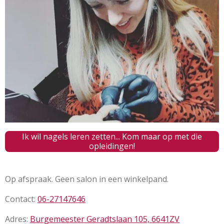
Ik wil nagels leren zetten... Kom maar op met die
opleidingen!
Op afspraak. Geen salon in een winkelpand.
Contact:
06-27147646
Adres:
Burgemeester Geradtslaan 105, 6641ZV